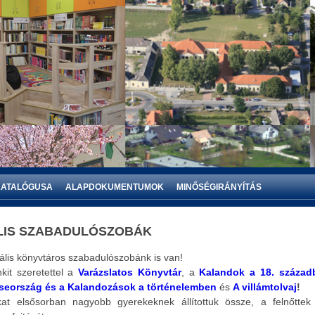
Ó JÁNOS KÖNYVTÁR
BIATORBÁGYI ÁLTALÁNOS ISKOLA
KÖNYVTÁRA
KATALÓGUSA
ALAPDOKUMENTUMOK
MINŐSÉGIRÁNYÍTÁS
LIS SZABADULÓSZOBÁK
uális könyvtáros szabadulószobánk is van!
kit szeretettel a
Varázslatos Könyvtár
, a
Kalandok a 18. század
seország és a Kalandozások a történelemben
és
A villámtolvaj
!
okat elsősorban
nagyobb gyerekeknek állítottuk össze, a felnőttek 