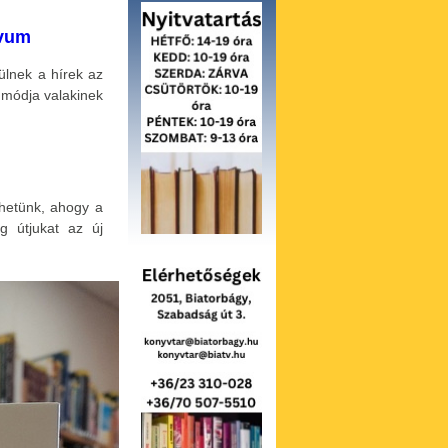
ívum
ülnek a hírek az
 módja valakinek
thetünk, ahogy a
eg útjukat az új