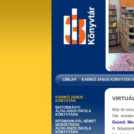
KARIK
CÍMLAP
KARIKÓ JÁNOS KÖNYVTÁR 
KARIKÓ JÁNOS
VIRTUÁ
KÖNYVTÁR
BIATORBÁGYI
Már öt virt
ÁLTALÁNOS ISKOLA
KÖNYVTÁRA
Vár minden
RITSMANN PÁL NÉMET
Grund
,
Me
NEMZETISÉGI
A feladat
ÁLTALÁNOS ISKOLA
KÖNYVTÁRA