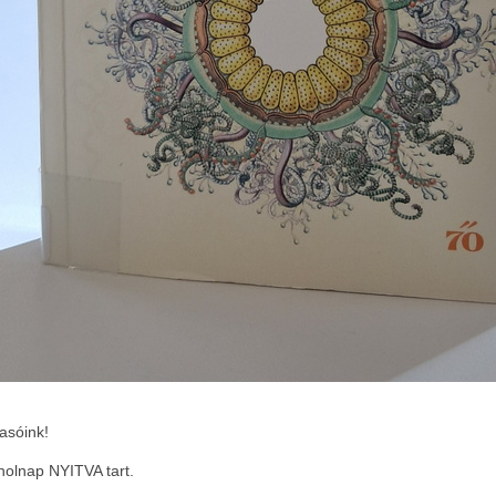
asóink!
holnap NYITVA tart.