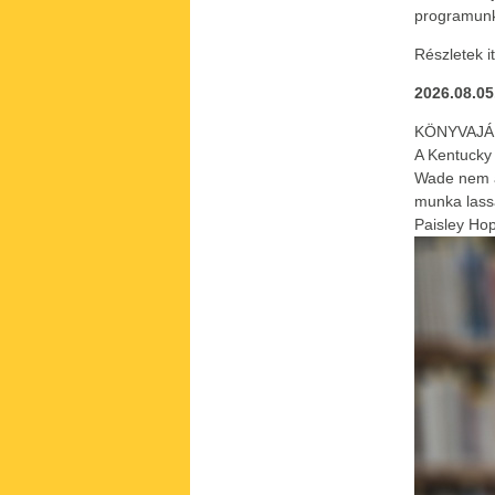
programunk
Részletek it
2026.08.05
KÖNYVAJ
A Kentucky 
Wade nem a
munka lass
Paisley Hop