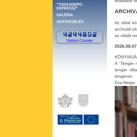
feladatok m
"TUDÁSDEPÓ-
EXPRESSZ"
ARCHIV
GALÉRIA
ADATKEZELÉS
Az oldal k
archivált o
az oldalt r
Visitors Counter
2026.08.07
KÖNYVAJ
A “Tenger 
tenger ált
tengeren.
Eva Meijer