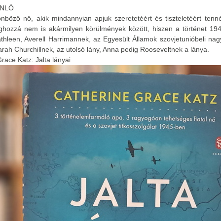
ÁNLÓ
nböző nő, akik mindannyian apjuk szeretetéért és tiszteletéért ten
ghozzá nem is akármilyen körülmények között, hiszen a történet 194
athleen, Averell Harrimannek, az Egyesült Államok szovjetunióbeli na
rah Churchillnek, az utolsó lány, Anna pedig Rooseveltnek a lánya.
race Katz: Jalta lányai