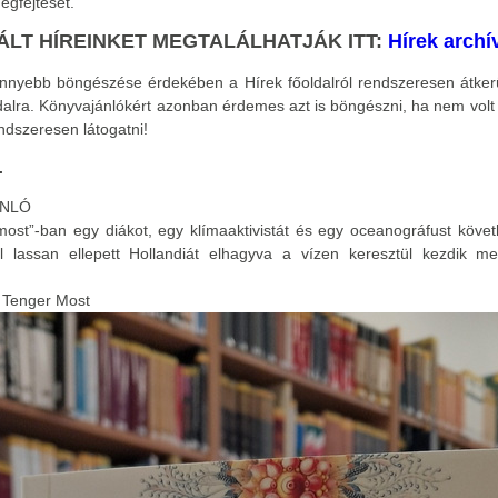
egfejtését.
ÁLT HÍREINKET MEGTALÁLHATJÁK ITT:
Hírek arch
önnyebb böngészése érdekében a Hírek főoldalról rendszeresen átker
ldalra. Könyvajánlókért azonban érdemes azt is böngészni, ha nem volt
endszeresen látogatni!
.
ÁNLÓ
most”-ban egy diákot, egy klímaaktivistát és egy oceanográfust köve
al lassan ellepett Hollandiát elhagyva a vízen keresztül kezdik m
: Tenger Most