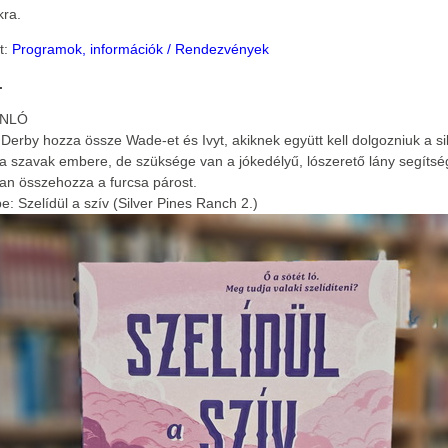
ra.
t:
Programok, információk / Rendezvények
.
ÁNLÓ
Derby hozza össze Wade-et és Ivyt, akiknek együtt kell dolgozniuk a s
 szavak embere, de szüksége van a jókedélyű, lószerető lány segítsé
an összehozza a furcsa párost.
e: Szelídül a szív (Silver Pines Ranch 2.)