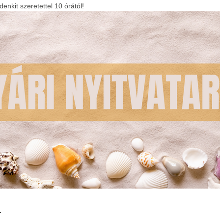
enkit szeretettel 10 órától!
.