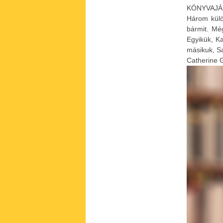
KÖNYVAJ
Három külö
bármit. Mé
Egyikük, K
másikuk, Sa
Catherine G