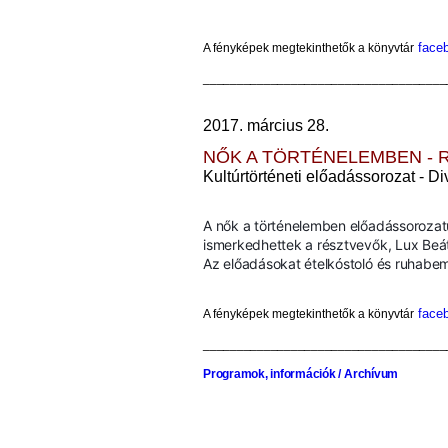
face
A fényképek megtekinthetők
a könyvtár
____________________________________
2017. március 28.
NŐK A TÖRTÉNELEMBEN - 
Kultúrtörténeti előadássorozat -
Div
A nők a történelemben előadássorozat
ismerkedhettek a résztvevők, Lux Beáta
Az előadásokat ételkóstoló és ruhabemu
face
A fényképek megtekinthetők
a könyvtár
____________________________________
Programok, információk / Archívum