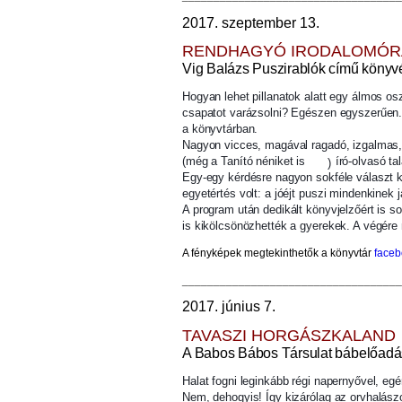
2017. szeptember 13.
RENDHAGYÓ IRODALOMÓR
Vig Balázs Puszirablók című könyvé
Hogyan lehet pillanatok alatt egy álmos osz
csapatot varázsolni?
Egészen egyszerűen. 
a könyvtárban.
Nagyon vicces, magával ragadó, izgalmas
(még a Tanító néniket is
író-olvasó ta
)
Egy-egy kérdésre nagyon sokféle választ 
egyetértés volt: a jóéjt puszi mindenkinek j
A program után dedikált könyvjelzőért is sor
is kikölcsönözhették a gyerekek. A végére
A fényképek megtekinthetők
a könyvtár
face
___________________________________
2017. június 7.
TAVASZI HORGÁSZKALAND
A Babos Bábos Társulat bábelőad
Halat fogni leginkább régi napernyővel, egé
Nem, dehogyis! Így kizárólag az orvhalászo