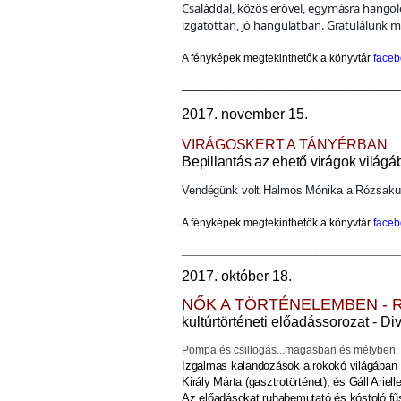
Családdal, közös erővel, egymásra hangol
izgatottan, jó hangulatban. Gratulálunk 
A fényképek megtekinthetők
a könyvtár
face
___________________________________
2017. november 15.
VIRÁGOSKERT A TÁNYÉRBAN
Bepillantás az ehető virágok világá
Vendégünk volt Halmos Mónika a Rózsakun
A fényképek megtekinthetők
a könyvtár
face
___________________________________
2017. október 18.
NŐK A TÖRTÉNELEMBEN -
kultúrtörténeti előadássorozat -
Div
Pompa és csillogás...magasban és mélyben.
Izgalmas kalandozások a rokokó világában L
Király Márta (gasztrotörténet), és Gáll Ariel
Az előadásokat ruhabemutató és kóstoló fű