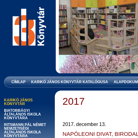
KARIKÓ JÁNOS KÖNYVTÁR
CÍMLAP
KARIKÓ JÁNOS KÖNYVTÁR KATALÓGUSA
ALAPDOKUM
2017
KARIKÓ JÁNOS
KÖNYVTÁR
BIATORBÁGYI
ÁLTALÁNOS ISKOLA
KÖNYVTÁRA
2017. december 13.
RITSMANN PÁL NÉMET
NEMZETISÉGI
ÁLTALÁNOS ISKOLA
NAPÓLEONI DIVAT, BIRODA
KÖNYVTÁRA