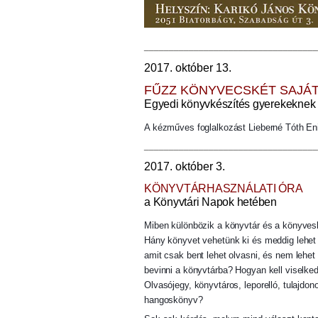
___________________________________
2017. október 13.
FŰZZ KÖNYVECSKÉT SAJÁT
Egyedi könyvkészítés gyerekeknek 
A kézműves foglalkozást Lieberné Tóth En
___________________________________
2017. október 3.
KÖNYVTÁRHASZNÁLATI ÓRA
a Könyvtári Napok hetében
Miben különbözik a könyvtár és a könyvesb
Hány könyvet vehetünk ki és meddig lehe
amit csak bent lehet olvasni, és nem lehe
bevinni a könyvtárba? Hogyan kell viselk
Olvasójegy, könyvtáros, leporelló, tulajdo
hangoskönyv?