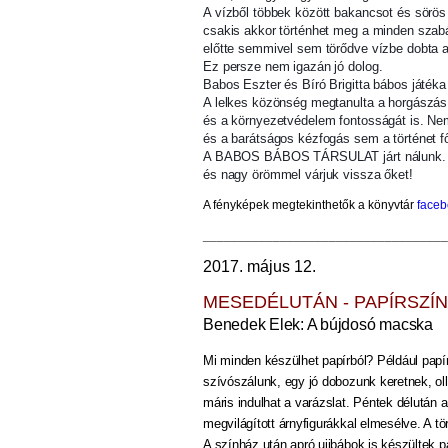
A vízből többek között bakancsot és sörös 
csakis akkor történhet meg a minden szabá
előtte semmivel sem törődve vízbe dobta 
Ez persze nem igazán jó dolog.
Babos Eszter és Bíró Brigitta bábos játéka
A lelkes közönség megtanulta a horgászás ír
és a környezetvédelem fontosságát is. Ne
és a barátságos kézfogás sem a történet fő
A BABOS BÁBOS TÁRSULAT járt nálunk. A 
és nagy örömmel várjuk vissza őket!
A fényképek megtekinthetők
a könyvtár
face
___________________________________
2017. május 12.
MESEDÉLUTÁN - PAPÍRSZÍ
Benedek Elek: A bújdosó macska
Mi minden készülhet papírból? Például papí
szívószálunk, egy jó dobozunk keretnek, ol
máris indulhat a varázslat. Péntek délután 
megvilágított árnyfigurákkal elmesélve. A t
A színház után apró ujjbábok is készültek pa