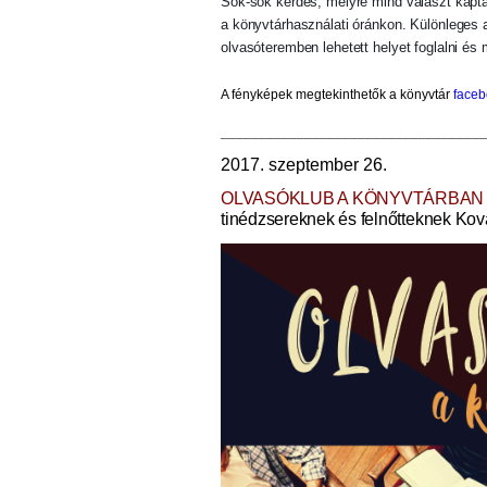
Sok-sok kérdés, melyre mind választ kapt
a könyvtárhasználati óránkon. Különleges a
olvasóteremben lehetett helyet foglalni é
A fényképek megtekinthetők
a könyvtár
face
___________________________________
2017. szeptember 26.
OLVASÓKLUB A KÖNYVTÁRBAN
tinédzsereknek és felnőtteknek Kov