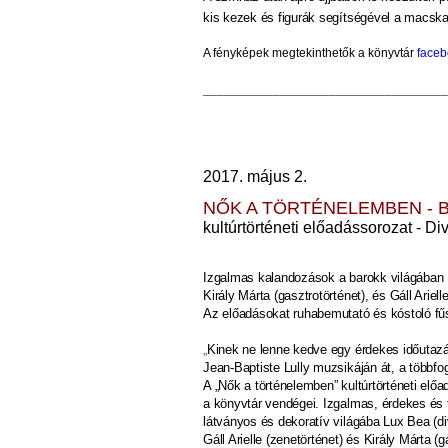
kis kezek és figurák segítségével a macska-
A fényképek megtekinthetők
a könyvtár
face
___________________________________
2017. május 2.
NŐK A TÖRTÉNELEMBEN - 
kultúrtörténeti előadássorozat
-
Div
Izgalmas kalandozások a barokk világában L
Király Márta (gasztrotörténet), és Gáll Ariel
Az előadásokat ruhabemutató és kóstoló fű
„
Kinek ne lenne kedve egy érdekes időutazás
Jean-Baptiste Lully muzsikáján át, a többf
A „Nők a történelemben” kultúrtörténeti el
a könyvtár vendégei. Izgalmas, érdekes és
látványos és dekoratív világába Lux Bea (div
Gáll Arielle (zenetörténet) és Király Márta (