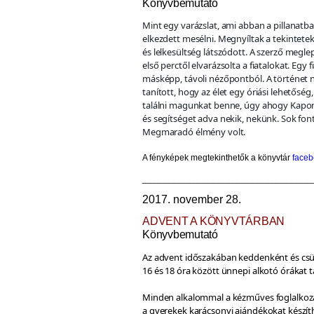
Könyvbemutató
Mint egy varázslat, ami abban a pillana
elkezdett mesélni. Megnyíltak a tekintetek
és lelkesültség látszódott. A szerző meglep
első perctől elvarázsolta a fiatalokat. Egy f
másképp, távoli nézőpontból. A történet ne
tanított, hogy az élet egy óriási lehetőség,
találni magunkat benne, úgy ahogy Kapona
és segítséget adva nekik, nekünk. Sok fon
Megmaradó élmény volt.
A fényképek megtekinthetők
a könyvtár
face
___________________________________
2017. november 28.
ADVENT A KÖNYVTÁRBAN
Könyvbemutató
Az advent időszakában keddenként és cs
16 és 18 óra között ünnepi alkotó órákat t
Minden alkalommal a kézműves foglalko
a gyerekek karácsonyi ajándékokat készíth