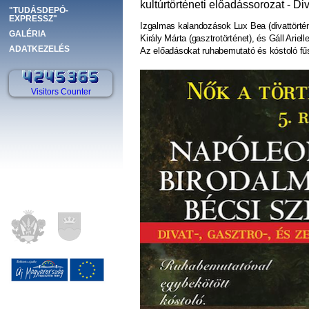
kultúrtörténeti előadássorozat -
Div
"TUDÁSDEPÓ-
EXPRESSZ"
Izgalmas kalandozások Lux Bea (divattörté
GALÉRIA
Király Márta (gasztrotörténet), és Gáll Ariel
ADATKEZELÉS
Az előadásokat ruhabemutató és kóstoló fű
Visitors Counter