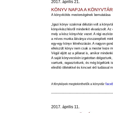
2017. április 21.
KÖNYV NAPJA A KÖNYVTÁ
A könyvkötés mesterségének bemutatása
„Igazi könyv szakmai délután volt a könyvtá
könyvkészítésről mindenkit elvarázsolt. Az
mely a kész könyvhöz vezet. A régi eszközök,
a míves munka látványa visszarepített minke
egy-egy könyv létrehozásán. A nagyon gond
elkészült könyv nem csak a mester keze mu
Végül eljött az a pillanat is, amikor mindenk
A saját könyvecskén izgatottan dolgoztunk, 
varrtunk, ragasztottunk, és még bígeltünk i
elindító ötletekkel és kincset érő tudással 
face
A fényképek megtekinthetők
a könyvtár
____________________________________
2017. április 11.