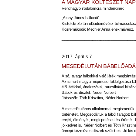
A MAGYAR KÖLTÉSZET NAP
Rendhagyó irodalomóra mindenkinek
„Arany János balladái”
Kisteleki Zoltán előadóművész tolmácsolás
Közreműködik Mechler Anna énekművész.
____________________________________
2017. április 7.
MESEDÉLUTÁN BÁBELŐADÁSS
A só, avagy bábokkal való játék megbántásr
Az ismert magyar népmese feldolgozása fából
élő játékkal, énekszóval, muzsikával kísérv
Bábok és díszlet: Néder Norbert
Játsszák: Tóth Krisztina, Néder Norbert
A mesedélutános alkalommal megismertük az
történetét. Megcsodáltuk a fából faragott bá
erejét, élményét, meglepetéseit és örömét
jó kedvet is. Néder Norbert és Tóth Kriszti
ünnepi kézműves díszek születtek. Jó kis dé