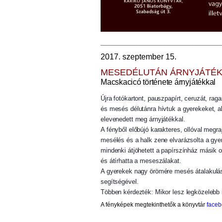
___________________________________
2017. szeptember 15.
MESEDÉLUTÁN ÁRNYJÁTÉK
Macskacicó története árnyjátékkal
Újra fotókartont, pauszpapírt, ceruzát, rag
és mesés délutánra hívtuk a gyerekeket, a
elevenedett meg árnyjátékkal.
A fényből előbújó karakteres, ollóval megraj
mesélés és a halk zene elvarázsolta a gye
mindenki átjöhetett a papírszínház másik ol
és átírhatta a meseszálakat.
A gyerekek nagy örömére mesés átalakulásr
segítségével.
Többen kérdezték: Mikor lesz legközelebb
A fényképek megtekinthetők
a könyvtár
face
___________________________________