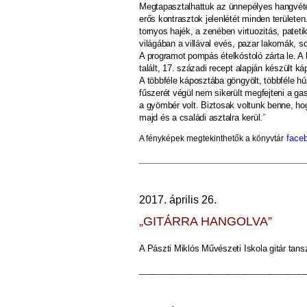
Megtapasztalhattuk az ünnepélyes hangvétel
erős kontrasztok jelenlétét minden területen.
tornyos hajék, a zenében virtuozitás, patet
világában a villával evés, pazar lakomák, s
A programot pompás ételkóstoló zárta le. 
talált, 17. századi recept alapján készült káp
A többféle káposztába göngyölt, többféle hús
fűszerét végül nem sikerült megfejteni a gas
a gyömbér volt. Biztosak voltunk benne, hog
majd és a családi asztalra kerül.
”
face
A fényképek megtekinthetők
a könyvtár
___________________________________
2017. április 26.
„GITÁRRA HANGOLVA”
A Pászti Miklós Művészeti Iskola gitár tan
____________________________________