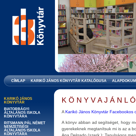
KARIKÓ JÁNOS KÖNYVTÁR
CÍMLAP
KARIKÓ JÁNOS KÖNYVTÁR KATALÓGUSA
ALAPDOKUM
K Ö N Y V A J Á N L Ó
KARIKÓ JÁNOS
KÖNYVTÁR
BIATORBÁGYI
A
Karikó János Könyvtár Facebookos o
ÁLTALÁNOS ISKOLA
KÖNYVTÁRA
A könyv abban ad segítséget, hogy me
RITSMANN PÁL NÉMET
NEMZETISÉGI
gyerekeknek megtanítsuk mi is az a b
ÁLTALÁNOS ISKOLA
KÖNYVTÁRA
Ana Delgado (szerk.): Tanulságos me