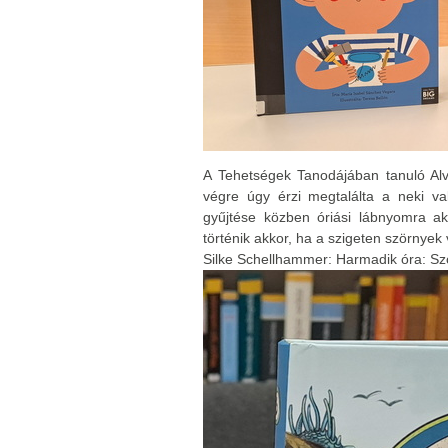
A Tehetségek Tanodájában tanuló Alv
végre úgy érzi megtalálta a neki va
gyűjtése közben óriási lábnyomra a
történik akkor, ha a szigeten szörnye
Silke Schellhammer: Harmadik óra: Szö